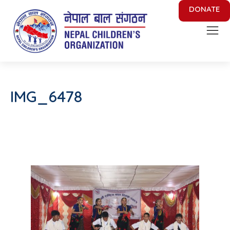
DONATE
Nepal Children's Organization
Putting Smile on face of Nepalese Children
IMG_6478