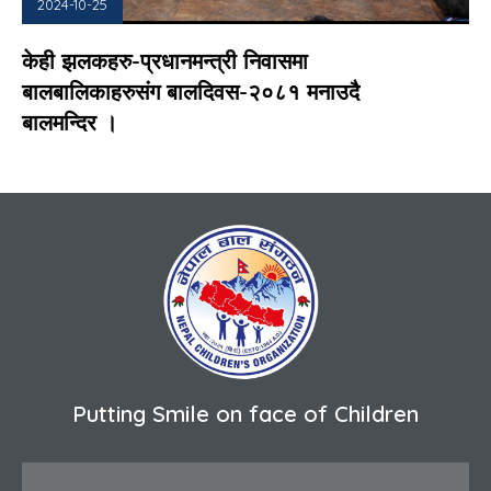
2024-10-25
केही झलकहरु-प्रधानमन्त्री निवासमा
बालबालिकाहरुसंग बालदिवस-२०८१ मनाउदै
बालमन्दिर ।
Putting Smile on face of Children