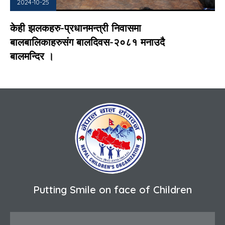
2024-10-25
केही झलकहरु-प्रधानमन्त्री निवासमा
बालबालिकाहरुसंग बालदिवस-२०८१ मनाउदै
बालमन्दिर ।
Putting Smile on face of Children