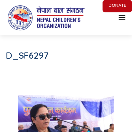
DONATE
Nepal Children's Organization
Putting Smile on face of Nepalese Children
D_SF6297