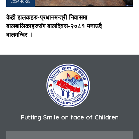
2024-10-25
केही झलकहरु-प्रधानमन्त्री निवासमा
बालबालिकाहरुसंग बालदिवस-२०८१ मनाउदै
बालमन्दिर ।
Putting Smile on face of Children