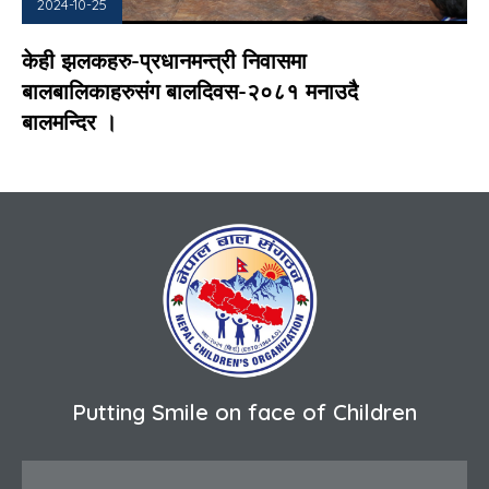
2024-10-25
केही झलकहरु-प्रधानमन्त्री निवासमा
बालबालिकाहरुसंग बालदिवस-२०८१ मनाउदै
बालमन्दिर ।
Putting Smile on face of Children